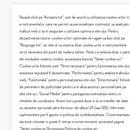
Facand click pe "Accepta tot", esti de acord cu utilizarea cookie-urilor si
TOYO BUCURESTI SUD
a instrumentelor care ne permit sa personalizam continutul, sa analizam
traficul web si sa iti asiguram o utilizare optima a site-ului. Pentru
dezactivarea tuturor cookie-urilor optionale te rugam sa faci click pe
Splaiul Unirii nr. 281-283
"Respinge tot", iar site-ul va incarca doar cookie-urile si instrumentele
Sector 3, Bucuresti
strict necesare din punct de vedere tehnic. Pentru a selecta doar o part
Tel:
021 346 4993
din modulele noastre cookie, acceseaza butonul “Setari cookie-uri.”
Service:
programari.service@bucurestisud.lexus.ro
Cookie-urile folosite sunt: “Strict necesare” pentru functionarea site-ului
aceastea neputand fi dezactivate; “Performanta” pentru analiza traficului
web; “Functionale” pentru personalizarea site-ului; “Directionare” folosit
de partenerii de publicitate pentru a iti afisa anunturi personalizate pe
alte site-uri; “Social Media” pentru partajarea continutului nostru in
retelele de socializare. Acest lucru poate duce si la un transfer de date
cu caracter personal catre furnizori din afara UE (sau SEE). Informatii
suplimentare pot fi gasite in politica de confidentialitate. Consimtamantu
tau este voluntar si poate fi retras in orice moment, accesand pagina
"Setari cookie-uri"
Acceseaza Politica de cookie-uri