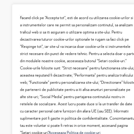
TOYO BUCURESTI SUD
Facand click pe "Accepta tot", esti de acord cu utilizarea cookie-urilor si
a instrumentelor care ne permit sa personalizam continutul, sa analizam
Splaiul Unirii nr. 281-283
traficul web si sa iti asiguram o utilizare optima a site-ului. Pentru
Sector 3, Bucuresti
dezactivarea tuturor cookie-urilor optionale te rugam sa faci click pe
"Respinge tot", iar site-ul va incarca doar cookie-urile si instrumentele
Tel:
021 346 4993
strict necesare din punct de vedere tehnic. Pentru a selecta doar o part
Service:
programari.service@bucurestisud.lexus.ro
din modulele noastre cookie, acceseaza butonul “Setari cookie-uri.”
Cookie-urile folosite sunt: “Strict necesare” pentru functionarea site-ului
aceastea neputand fi dezactivate; “Performanta” pentru analiza traficului
web; “Functionale” pentru personalizarea site-ului; “Directionare” folosit
de partenerii de publicitate pentru a iti afisa anunturi personalizate pe
alte site-uri; “Social Media” pentru partajarea continutului nostru in
retelele de socializare. Acest lucru poate duce si la un transfer de date
cu caracter personal catre furnizori din afara UE (sau SEE). Informatii
suplimentare pot fi gasite in politica de confidentialitate. Consimtamantu
© Service Lexus Bucuresti Sud
tau este voluntar si poate fi retras in orice moment, accesand pagina
"Setari cookie-uri"
Acceseaza Politica de cookie-uri