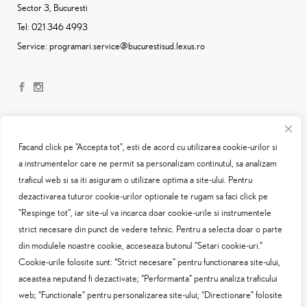
Sector 3, Bucuresti
Tel:
021 346 4993
Service:
programari.service@bucurestisud.lexus.ro
Facand click pe "Accepta tot", esti de acord cu utilizarea cookie-urilor si
a instrumentelor care ne permit sa personalizam continutul, sa analizam
traficul web si sa iti asiguram o utilizare optima a site-ului. Pentru
dezactivarea tuturor cookie-urilor optionale te rugam sa faci click pe
Oferte service
"Respinge tot", iar site-ul va incarca doar cookie-urile si instrumentele
strict necesare din punct de vedere tehnic. Pentru a selecta doar o parte
Constatari daune
din modulele noastre cookie, acceseaza butonul “Setari cookie-uri.”
Cookie-urile folosite sunt: “Strict necesare” pentru functionarea site-ului,
Programare service
aceastea neputand fi dezactivate; “Performanta” pentru analiza traficului
web; “Functionale” pentru personalizarea site-ului; “Directionare” folosite
Politica cookie-uri