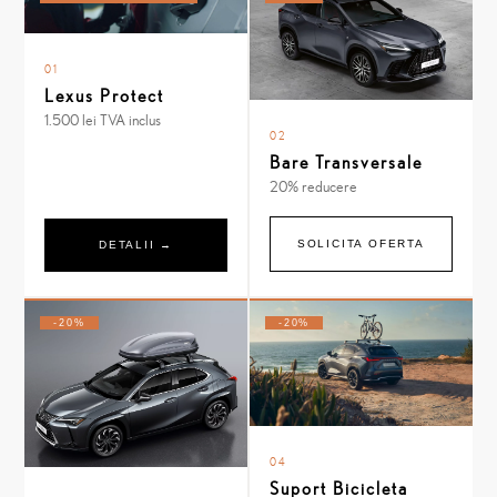
01
Lexus Protect
1.500 lei TVA inclus
02
Bare Transversale
20% reducere
SOLICITA OFERTA
DETALII →
-20%
-20%
04
Suport Bicicleta