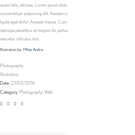
quam felis, ultricies. Lorem ipsum dolor sit amet,
consectetuer adipiscing elit. Aenean commodo
ligula eget dolor. Aenean massa. Cum sociis
natoque penatibus et magnis dis parturient montes,
nascetur ridiculus mus.
Illustration by:
Mihai Andra
Photography
Illustration
Date:
23/02/2016
Category:
Photography, Web