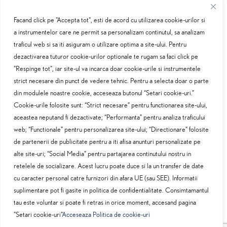
Facand click pe "Accepta tot", esti de acord cu utilizarea cookie-urilor si
a instrumentelor care ne permit sa personalizam continutul, sa analizam
traficul web si sa iti asiguram o utilizare optima a site-ului. Pentru
Oferte service
dezactivarea tuturor cookie-urilor optionale te rugam sa faci click pe
"Respinge tot", iar site-ul va incarca doar cookie-urile si instrumentele
Constatari daune
strict necesare din punct de vedere tehnic. Pentru a selecta doar o parte
din modulele noastre cookie, acceseaza butonul “Setari cookie-uri.”
Cookie-urile folosite sunt: “Strict necesare” pentru functionarea site-ului,
Programare service
aceastea neputand fi dezactivate; “Performanta” pentru analiza traficului
web; “Functionale” pentru personalizarea site-ului; “Directionare” folosite
Politica cookie-uri
de partenerii de publicitate pentru a iti afisa anunturi personalizate pe
alte site-uri; “Social Media” pentru partajarea continutului nostru in
Nota de informare
retelele de socializare. Acest lucru poate duce si la un transfer de date
cu caracter personal catre furnizori din afara UE (sau SEE). Informatii
suplimentare pot fi gasite in politica de confidentialitate. Consimtamantul
tau este voluntar si poate fi retras in orice moment, accesand pagina
"Setari cookie-uri"
Acceseaza Politica de cookie-uri
© Service Lexus Bucuresti