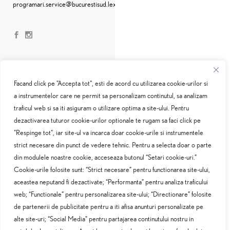
programari.service@bucurestisud.lexus.ro
Facand click pe "Accepta tot", esti de acord cu utilizarea cookie-urilor si
a instrumentelor care ne permit sa personalizam continutul, sa analizam
traficul web si sa iti asiguram o utilizare optima a site-ului. Pentru
Oferte service
dezactivarea tuturor cookie-urilor optionale te rugam sa faci click pe
"Respinge tot", iar site-ul va incarca doar cookie-urile si instrumentele
Constatari daune
strict necesare din punct de vedere tehnic. Pentru a selecta doar o parte
din modulele noastre cookie, acceseaza butonul “Setari cookie-uri.”
Cookie-urile folosite sunt: “Strict necesare” pentru functionarea site-ului,
Programare service
aceastea neputand fi dezactivate; “Performanta” pentru analiza traficului
web; “Functionale” pentru personalizarea site-ului; “Directionare” folosite
Politica cookie-uri
de partenerii de publicitate pentru a iti afisa anunturi personalizate pe
alte site-uri; “Social Media” pentru partajarea continutului nostru in
Nota de informare